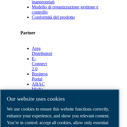
inappropriati
Modello di organizzazione gestione e
controllo
Conformità del prodotto
Partner
Area
Distributori
E-
Connect
2.0
Business
Portal
ABAC
Media
Gallery
Our website uses cookies
©
2026
ABAC air compressors
We use cookies to ensure this website functions correctly,
Legal & Privacy Notices
Order return form
enhance your experience, and show you relevant content.
Order claim form
You’re in control: accept all cookies, allow only essential