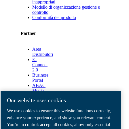
inappropriati
Modello di organizzazione gestione e
controllo
Conformità del prodotto
Partner
Area
Distributori
E-
Connect
2.0
Business
Portal
ABAC
Media
Gallery
Our website uses cookies
©
2026
ABAC air compressors
We use cookies to ensure this website functions correctly,
Legal & Privacy Notices
Order return form
enhance your experience, and show you relevant content.
Order claim form
You’re in control: accept all cookies, allow only essential