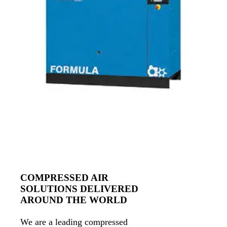
• Motor (kw) : 30
• Noise Level : 71
Product Description
Product information
Technical details
Request more info
COMPRESSED AIR
SOLUTIONS DELIVERED
AROUND THE WORLD
We are a leading compressed