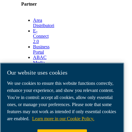
Partner
Area
Distributori
E-
Connect
2.0
Business
Portal
ABAC
Media
Gallery
Our website uses cookies
©
2026
ABAC air compressors
We use cookies to ensure this website functions correctly,
Legal & Privacy Notices
Order return form
enhance your experience, and show you relevant content.
Order claim form
You’re in control: accept all cookies, allow only essential
Manage cookies
ones, or manage your preferences. Please note that some
features may not work as intended if only essential cookies
ABAC Italia | MultiAir Italia S.r.l. Società a
are enabled.
Learn more in our Cookie Policy.
Socio Unico | Società del Gruppo Atlas Copco AB