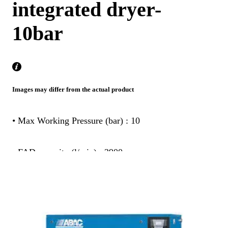
integrated dryer-
10bar
Images may differ from the actual product
• Max Working Pressure (bar) : 10
• FAD capacity (l/min) : 3900
• Vessel size (lt) : 0
• Configuration : Full Feature