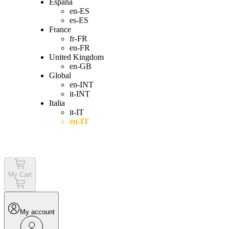
España
en-ES
es-ES
France
fr-FR
en-FR
United Kingdom
en-GB
Global
en-INT
it-INT
Italia
it-IT
en-IT
Login
My Cart
My account