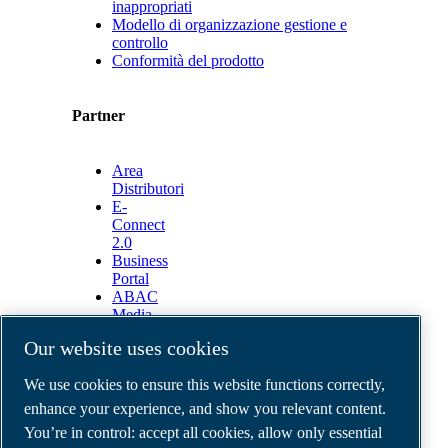
inappropriati
Modello di organizzazione gestione e
controllo
Conformità del prodotto
Partner
Area
Distributori
E-
Connect
2.0
Business
Portal
ABAC
Media
Gallery
Our website uses cookies
©
2026
ABAC air compressors
We use cookies to ensure this website functions correctly,
Legal & Privacy Notices
Order return form
enhance your experience, and show you relevant content.
Order claim form
You’re in control: accept all cookies, allow only essential