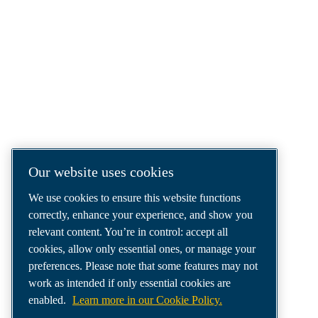
COMPRESSED AIR SOLUTIONS
DELIVERED AROUND THE WORLD
We are a leading compressed air solutions
company, providing the best compressors,
tools and air distribution systems to fulfil
even your most demanding needs.
Our website uses cookies
We use cookies to ensure this website functions
correctly, enhance your experience, and show you
relevant content. You’re in control: accept all
cookies, allow only essential ones, or manage your
preferences. Please note that some features may not
work as intended if only essential cookies are
enabled.
Learn more in our Cookie Policy.