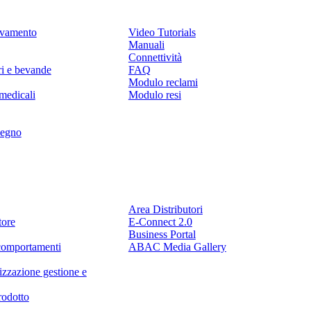
levamento
Video Tutorials
Manuali
Connettività
ri e bevande
FAQ
Modulo reclami
medicali
Modulo resi
legno
Partner
Area Distributori
tore
E-Connect 2.0
Business Portal
comportamenti
ABAC Media Gallery
izzazione gestione e
rodotto