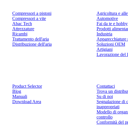
Compressori a pistoni
Agricoltura e al
Compressori a vite
Automotive
Abac Tech
Fai da te e hobby
Attrezzature
Prodotti alimenta
Ricambi
Industria
Trattamento dell'aria
Apparecchiature 
Distribuzione dell'aria
Soluzioni OEM
Artigiani
Lavorazione del 
Risorse
Contattaci
Product Selector
Contattaci
Blog
Trova un distribu
Manuali
Su di noi
Download Area
Segnalazione di 
inappropriati
Modello di organ
controllo
Conformità del p