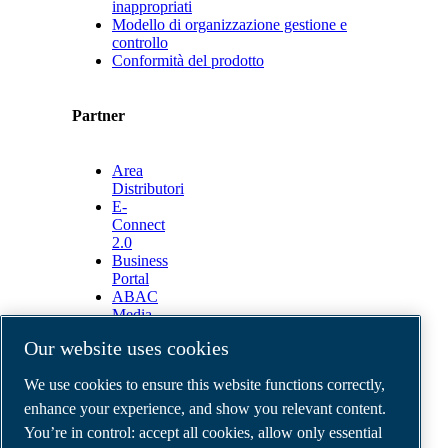
inappropriati
Modello di organizzazione gestione e
controllo
Conformità del prodotto
Partner
Area
Distributori
E-
Connect
2.0
Business
Portal
ABAC
Media
Gallery
Our website uses cookies
©
2026
ABAC air compressors
We use cookies to ensure this website functions correctly,
Legal & Privacy Notices
Order return form
enhance your experience, and show you relevant content.
Order claim form
You’re in control: accept all cookies, allow only essential