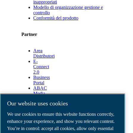
inappropriati
Modello di organizzazione gestione e
controllo
Conformità del prodotto
Partner
Area
Distributori
E-
Connect
2.0
Business
Portal
ABAC
Media
Gallery
Our website uses cookies
©
2026
ABAC air compressors
We use cookies to ensure this website functions correctly,
Legal & Privacy Notices
Order return form
enhance your experience, and show you relevant content.
Order claim form
You’re in control: accept all cookies, allow only essential