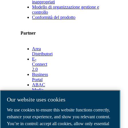
inappropriati
Modello di organizzazione gestione e
controllo
Conformità del prodotto
Partner
Area
Distributori
E-
Connect
2.0
Business
Portal
ABAC
Media
Gallery
Our website uses cookies
©
2026
ABAC air compressors
We use cookies to ensure this website functions correctly,
Legal & Privacy Notices
Order return form
enhance your experience, and show you relevant content.
Order claim form
You’re in control: accept all cookies, allow only essential