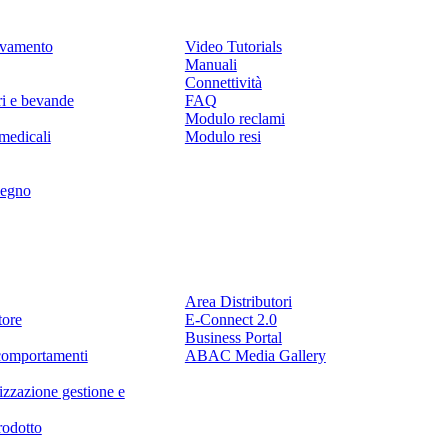
levamento
Video Tutorials
Manuali
Connettività
ri e bevande
FAQ
Modulo reclami
medicali
Modulo resi
legno
Partner
Area Distributori
tore
E-Connect 2.0
Business Portal
comportamenti
ABAC Media Gallery
izzazione gestione e
rodotto