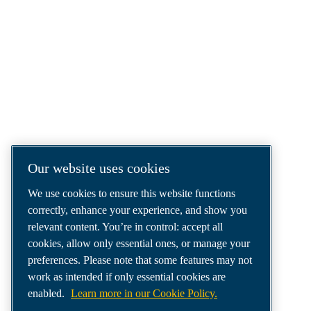
COMPRESSED AIR SOLUTIONS
DELIVERED AROUND THE WORLD
We are a leading compressed air solutions
company, providing the best compressors,
tools and air distribution systems to fulfil
even your most demanding needs.
Our website uses cookies
We use cookies to ensure this website functions
correctly, enhance your experience, and show you
relevant content. You’re in control: accept all
cookies, allow only essential ones, or manage your
preferences. Please note that some features may not
work as intended if only essential cookies are
enabled.
Learn more in our Cookie Policy.