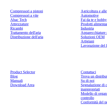
Compressori a pistoni
Agricoltura e al
Compressori a vite
Automotive
Abac Tech
Fai da te e hobby
Attrezzature
Prodotti alimenta
Ricambi
Industria
Trattamento dell'aria
Apparecchiature 
Distribuzione dell'aria
Soluzioni OEM
Artigiani
Lavorazione del 
Risorse
Contattaci
Product Selector
Contattaci
Blog
Trova un distribu
Manuali
Su di noi
Download Area
Segnalazione di 
inappropriati
Modello di organ
controllo
Conformità del p