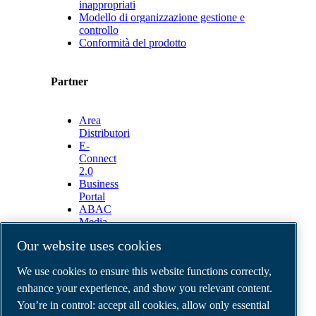
inappropriati
Modello di organizzazione gestione e
controllo
Conformità del prodotto
Partner
Area
Distributori
E-
Connect
2.0
Business
Portal
ABAC
Media
Gallery
Our website uses cookies
©
2026
ABAC air compressors
We use cookies to ensure this website functions correctly,
Legal & Privacy Notices
Order return form
enhance your experience, and show you relevant content.
Order claim form
You’re in control: accept all cookies, allow only essential