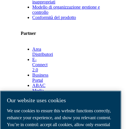
inappropriati
Modello di organizzazione gestione e
controllo
Conformità del prodotto
Partner
Area
Distributori
E-
Connect
2.0
Business
Portal
ABAC
Media
Gallery
Our website uses cookies
©
2026
ABAC air compressors
We use cookies to ensure this website functions correctly,
Legal & Privacy Notices
Order return form
enhance your experience, and show you relevant content.
Order claim form
You’re in control: accept all cookies, allow only essential