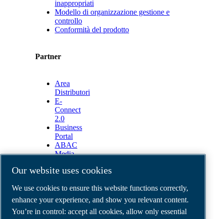
inappropriati
Modello di organizzazione gestione e
controllo
Conformità del prodotto
Partner
Area
Distributori
E-
Connect
2.0
Business
Portal
ABAC
Media
Gallery
Our website uses cookies
©
2026
ABAC air compressors
We use cookies to ensure this website functions correctly,
Legal & Privacy Notices
Order return form
enhance your experience, and show you relevant content.
Order claim form
You’re in control: accept all cookies, allow only essential