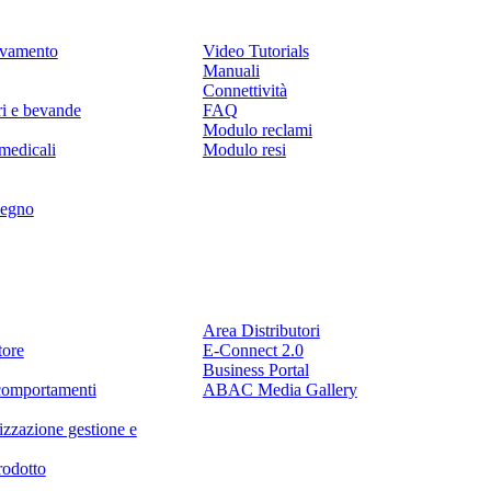
levamento
Video Tutorials
Manuali
Connettività
ri e bevande
FAQ
Modulo reclami
medicali
Modulo resi
legno
Partner
Area Distributori
tore
E-Connect 2.0
Business Portal
comportamenti
ABAC Media Gallery
izzazione gestione e
rodotto