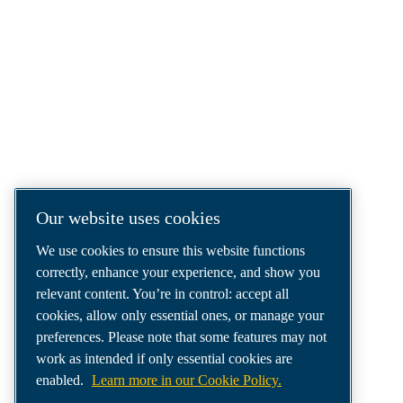
COMPRESSED AIR SOLUTIONS
DELIVERED AROUND THE WORLD
We are a leading compressed air solutions
company, providing the best compressors,
tools and air distribution systems to fulfil
even your most demanding needs.
Our website uses cookies
We use cookies to ensure this website functions
correctly, enhance your experience, and show you
relevant content. You’re in control: accept all
cookies, allow only essential ones, or manage your
preferences. Please note that some features may not
work as intended if only essential cookies are
enabled.
Learn more in our Cookie Policy.