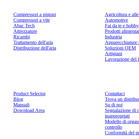
Compressori a pistoni
Agricoltura e al
Compressori a vite
Automotive
Abac Tech
Fai da te e hobby
Attrezzature
Prodotti alimenta
Ricambi
Industria
Trattamento dell'aria
Apparecchiature 
Distribuzione dell'aria
Soluzioni OEM
Artigiani
Lavorazione del 
Risorse
Contattaci
Product Selector
Contattaci
Blog
Trova un distribu
Manuali
Su di noi
Download Area
Segnalazione di 
inappropriati
Modello di organ
controllo
Conformità del p