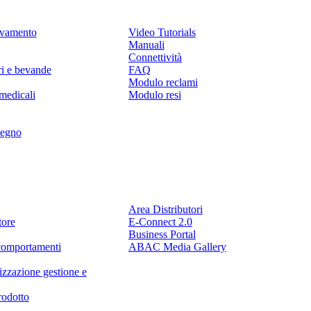
levamento
Video Tutorials
Manuali
Connettività
ri e bevande
FAQ
Modulo reclami
medicali
Modulo resi
legno
Partner
Area Distributori
tore
E-Connect 2.0
Business Portal
comportamenti
ABAC Media Gallery
izzazione gestione e
rodotto