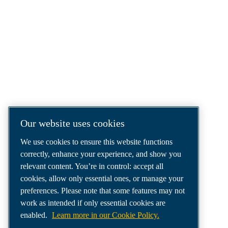
COMPRESSED AIR SOLUTIONS
DELIVERED AROUND THE WORLD
We are a leading compressed air solutions
company, providing the best compressors,
tools and air distribution systems to fulfil
even your most demanding needs.
Our website uses cookies
We use cookies to ensure this website functions
correctly, enhance your experience, and show you
relevant content. You’re in control: accept all
cookies, allow only essential ones, or manage your
preferences. Please note that some features may not
work as intended if only essential cookies are
enabled.
Learn more in our Cookie Policy.