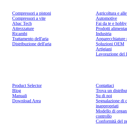
Compressori a pistoni
Agricoltura e al
Compressori a vite
Automotive
Abac Tech
Fai da te e hobby
Attrezzature
Prodotti alimenta
Ricambi
Industria
Trattamento dell'aria
Apparecchiature 
Distribuzione dell'aria
Soluzioni OEM
Artigiani
Lavorazione del 
Risorse
Contattaci
Product Selector
Contattaci
Blog
Trova un distribu
Manuali
Su di noi
Download Area
Segnalazione di 
inappropriati
Modello di organ
controllo
Conformità del p