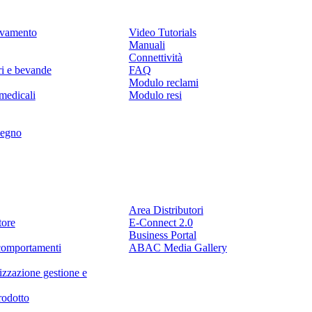
levamento
Video Tutorials
Manuali
Connettività
ri e bevande
FAQ
Modulo reclami
medicali
Modulo resi
legno
Partner
Area Distributori
tore
E-Connect 2.0
Business Portal
comportamenti
ABAC Media Gallery
izzazione gestione e
rodotto