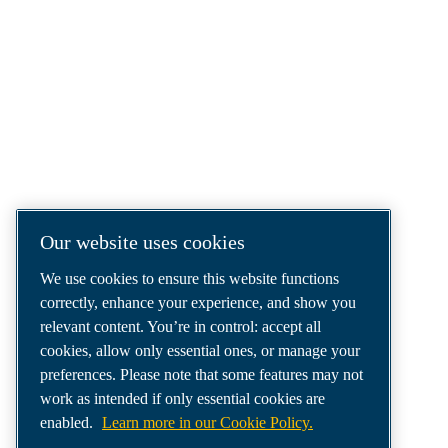
COMPRESSED AIR SOLUTIONS
DELIVERED AROUND THE WORLD
We are a leading compressed air solutions
company, providing the best compressors,
tools and air distribution systems to fulfil
even your most demanding needs.
Our website uses cookies
We use cookies to ensure this website functions
correctly, enhance your experience, and show you
relevant content. You’re in control: accept all
cookies, allow only essential ones, or manage your
preferences. Please note that some features may not
work as intended if only essential cookies are
enabled.
Learn more in our Cookie Policy.