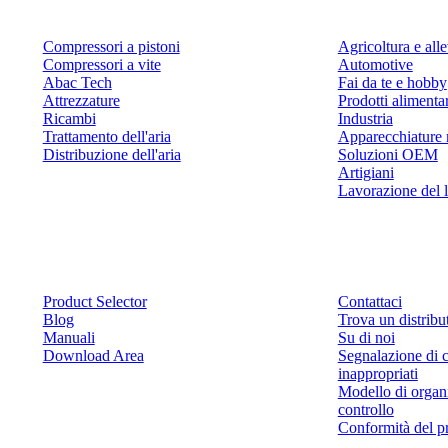
Compressori a pistoni
Agricoltura e al
Compressori a vite
Automotive
Abac Tech
Fai da te e hobby
Attrezzature
Prodotti alimenta
Ricambi
Industria
Trattamento dell'aria
Apparecchiature 
Distribuzione dell'aria
Soluzioni OEM
Artigiani
Lavorazione del 
Risorse
Contattaci
Product Selector
Contattaci
Blog
Trova un distribu
Manuali
Su di noi
Download Area
Segnalazione di 
inappropriati
Modello di organ
controllo
Conformità del p