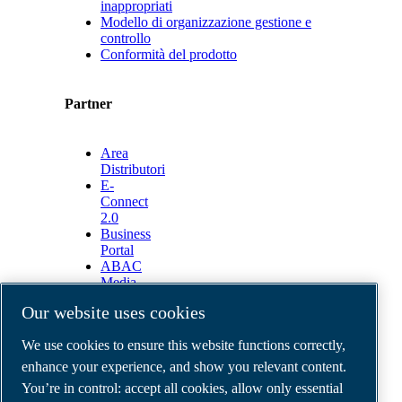
inappropriati
Modello di organizzazione gestione e
controllo
Conformità del prodotto
Partner
Area
Distributori
E-
Connect
2.0
Business
Portal
ABAC
Media
Gallery
Our website uses cookies
©
2026
ABAC air compressors
We use cookies to ensure this website functions correctly,
Legal & Privacy Notices
Order return form
enhance your experience, and show you relevant content.
Order claim form
You’re in control: accept all cookies, allow only essential