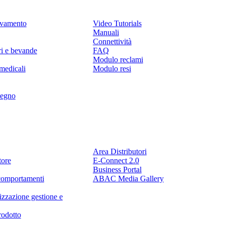
levamento
Video Tutorials
Manuali
Connettività
ri e bevande
FAQ
Modulo reclami
medicali
Modulo resi
legno
Partner
Area Distributori
tore
E-Connect 2.0
Business Portal
comportamenti
ABAC Media Gallery
izzazione gestione e
rodotto