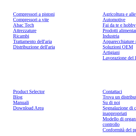
Compressori a pistoni
Agricoltura e al
Compressori a vite
Automotive
Abac Tech
Fai da te e hobby
Attrezzature
Prodotti alimenta
Ricambi
Industria
Trattamento dell'aria
Apparecchiature 
Distribuzione dell'aria
Soluzioni OEM
Artigiani
Lavorazione del 
Risorse
Contattaci
Product Selector
Contattaci
Blog
Trova un distribu
Manuali
Su di noi
Download Area
Segnalazione di 
inappropriati
Modello di organ
controllo
Conformità del p