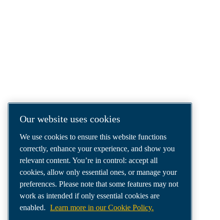
COMPRESSED AIR SOLUTIONS
DELIVERED AROUND THE WORLD
We are a leading compressed air solutions
company, providing the best compressors,
tools and air distribution systems to fulfil
even your most demanding needs.
Our website uses cookies
We use cookies to ensure this website functions
correctly, enhance your experience, and show you
relevant content. You’re in control: accept all
cookies, allow only essential ones, or manage your
preferences. Please note that some features may not
work as intended if only essential cookies are
enabled.
Learn more in our Cookie Policy.