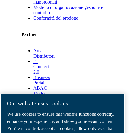
inappropriati
Modello di organizzazione gestione e
controllo
Conformità del prodotto
Partner
Area
Distributori
E-
Connect
2.0
Business
Portal
ABAC
Media
Gallery
Our website uses cookies
©
2026
ABAC air compressors
We use cookies to ensure this website functions correctly,
Legal & Privacy Notices
Order return form
enhance your experience, and show you relevant content.
Order claim form
You’re in control: accept all cookies, allow only essential