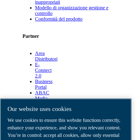
inappropriati
Modello di organizzazione gestione e
controllo
Conformità del prodotto
Partner
Area
Distributori
E-
Connect
2.0
Business
Portal
ABAC
Media
Gallery
Our website uses cookies
©
2026
ABAC air compressors
We use cookies to ensure this website functions correctly,
Legal & Privacy Notices
Order return form
enhance your experience, and show you relevant content.
Order claim form
You’re in control: accept all cookies, allow only essential