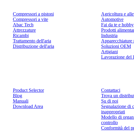
Compressori a pistoni
Agricoltura e al
Compressori a vite
Automotive
Abac Tech
Fai da te e hobby
Attrezzature
Prodotti alimenta
Ricambi
Industria
Trattamento dell'aria
Apparecchiature 
Distribuzione dell'aria
Soluzioni OEM
Artigiani
Lavorazione del 
Risorse
Contattaci
Product Selector
Contattaci
Blog
Trova un distribu
Manuali
Su di noi
Download Area
Segnalazione di 
inappropriati
Modello di organ
controllo
Conformità del p