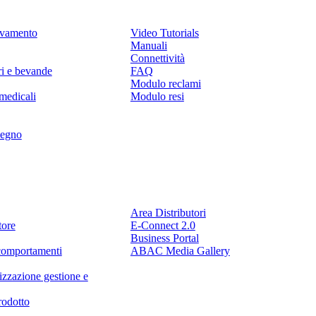
levamento
Video Tutorials
Manuali
Connettività
ri e bevande
FAQ
Modulo reclami
medicali
Modulo resi
legno
Partner
Area Distributori
tore
E-Connect 2.0
Business Portal
comportamenti
ABAC Media Gallery
izzazione gestione e
rodotto