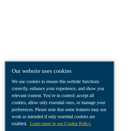
COMPRESSED AIR SOLUTIONS
DELIVERED AROUND THE WORLD
We are a leading compressed air solutions
company, providing the best compressors,
tools and air distribution systems to fulfil
even your most demanding needs.
Our website uses cookies
We use cookies to ensure this website functions
correctly, enhance your experience, and show you
relevant content. You’re in control: accept all
cookies, allow only essential ones, or manage your
preferences. Please note that some features may not
work as intended if only essential cookies are
enabled.
Learn more in our Cookie Policy.