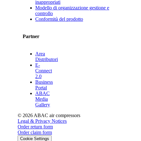
inappropriati
Modello di organizzazione gestione e
controllo
Conformità del prodotto
Partner
Area
Distributori
E-
Connect
2.0
Business
Portal
ABAC
Media
Gallery
©
2026
ABAC air compressors
Legal & Privacy Notices
Order return form
Order claim form
Cookie Settings