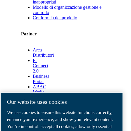
inappropriati
Modello di organizzazione gestione e
controllo
Conformità del prodotto
Partner
Area
Distributori
E-
Connect
2.0
Business
Portal
ABAC
Media
Gallery
Our website uses cookies
©
2026
ABAC air compressors
We use cookies to ensure this website functions correctly,
Legal & Privacy Notices
Order return form
enhance your experience, and show you relevant content.
Order claim form
You’re in control: accept all cookies, allow only essential