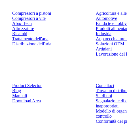
Compressori a pistoni
Agricoltura e al
Compressori a vite
Automotive
Abac Tech
Fai da te e hobby
Attrezzature
Prodotti alimenta
Ricambi
Industria
Trattamento dell'aria
Apparecchiature 
Distribuzione dell'aria
Soluzioni OEM
Artigiani
Lavorazione del 
Risorse
Contattaci
Product Selector
Contattaci
Blog
Trova un distribu
Manuali
Su di noi
Download Area
Segnalazione di 
inappropriati
Modello di organ
controllo
Conformità del p