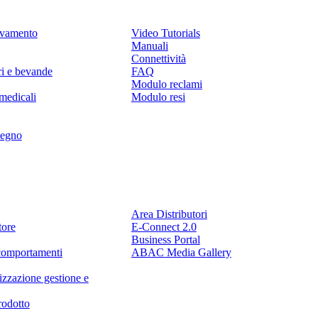
levamento
Video Tutorials
Manuali
Connettività
ri e bevande
FAQ
Modulo reclami
medicali
Modulo resi
legno
Partner
Area Distributori
tore
E-Connect 2.0
Business Portal
comportamenti
ABAC Media Gallery
izzazione gestione e
rodotto