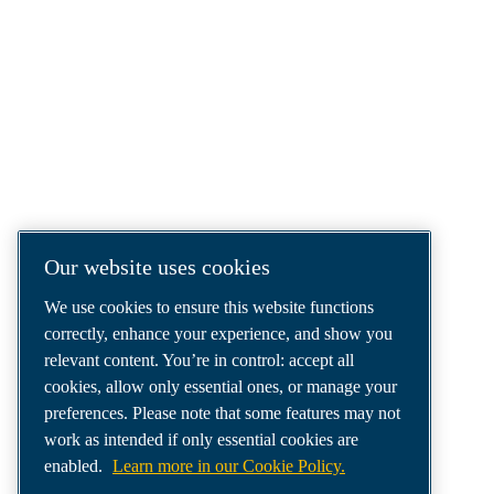
COMPRESSED AIR SOLUTIONS
DELIVERED AROUND THE WORLD
We are a leading compressed air solutions
company, providing the best compressors,
tools and air distribution systems to fulfil
even your most demanding needs.
Our website uses cookies
We use cookies to ensure this website functions
correctly, enhance your experience, and show you
relevant content. You’re in control: accept all
cookies, allow only essential ones, or manage your
preferences. Please note that some features may not
work as intended if only essential cookies are
enabled.
Learn more in our Cookie Policy.