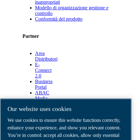
inappropriati
Modello di organizzazione gestione e
controllo
Conformità del prodotto
Partner
Area
Distributori
E-
Connect
2.0
Business
Portal
ABAC
Media
Gallery
Our website uses cookies
©
2026
ABAC air compressors
We use cookies to ensure this website functions correctly,
Legal & Privacy Notices
Order return form
enhance your experience, and show you relevant content.
Order claim form
You’re in control: accept all cookies, allow only essential