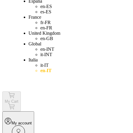
España
en-ES
es-ES
France
fr-FR
en-FR
United Kingdom
en-GB
Global
en-INT
it-INT
Italia
it-IT
en-IT
Login
My Cart
My account