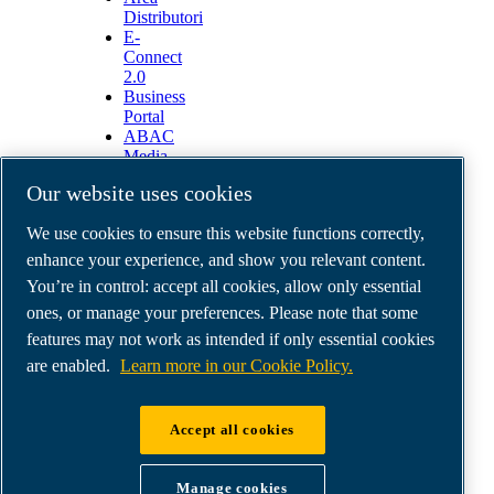
Distributori
E-
Connect
2.0
Business
Portal
ABAC
Media
Gallery
Our website uses cookies
©
2026
ABAC air compressors
We use cookies to ensure this website functions correctly,
Legal & Privacy Notices
Order return form
enhance your experience, and show you relevant content.
Order claim form
You’re in control: accept all cookies, allow only essential
Manage cookies
ones, or manage your preferences. Please note that some
features may not work as intended if only essential cookies
ABAC Italia | MultiAir Italia S.r.l. Società a
are enabled.
Learn more in our Cookie Policy.
Socio Unico | Società del Gruppo Atlas Copco AB
| Sede legale: Via Selva Maiolo 5/7 - 36075
Accept all cookies
Montecchio Maggiore (VI) | Sede operativa: Via
Cristoforo Colombo 3 - 10070 Robassomero (TO)
Manage cookies