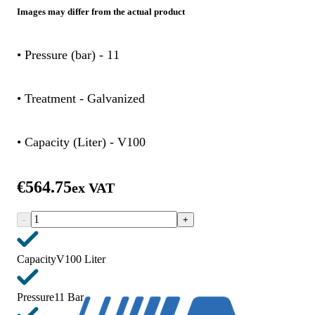
Images may differ from the actual product
• Pressure (bar) - 11
• Treatment - Galvanized
• Capacity (Liter) - V100
€564.75
ex VAT
-
+
Capacity
V100 Liter
Pressure
11 Bar