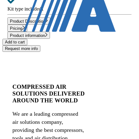
Kit type included
1
Product Description
Pricing
Product information
Add to cart
Request more info
COMPRESSED AIR
SOLUTIONS DELIVERED
AROUND THE WORLD
We are a leading compressed
air solutions company,
providing the best compressors,
tools and air distribution