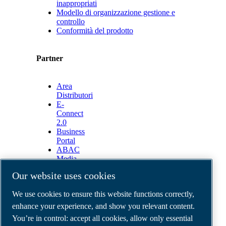
inappropriati
Modello di organizzazione gestione e
controllo
Conformità del prodotto
Partner
Area
Distributori
E-
Connect
2.0
Business
Portal
ABAC
Media
Gallery
Our website uses cookies
©
2026
ABAC air compressors
We use cookies to ensure this website functions correctly,
Legal & Privacy Notices
Order return form
enhance your experience, and show you relevant content.
Order claim form
You’re in control: accept all cookies, allow only essential