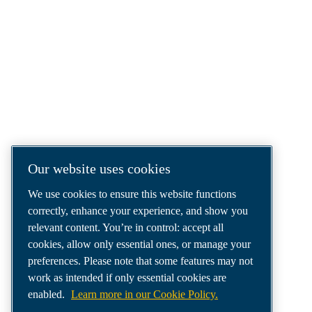
COMPRESSED AIR SOLUTIONS
DELIVERED AROUND THE WORLD
We are a leading compressed air solutions
company, providing the best compressors,
tools and air distribution systems to fulfil
even your most demanding needs.
Our website uses cookies
We use cookies to ensure this website functions
correctly, enhance your experience, and show you
relevant content. You’re in control: accept all
cookies, allow only essential ones, or manage your
preferences. Please note that some features may not
work as intended if only essential cookies are
enabled.
Learn more in our Cookie Policy.