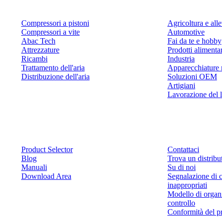
Compressori a pistoni
Agricoltura e al
Compressori a vite
Automotive
Abac Tech
Fai da te e hobby
Attrezzature
Prodotti alimenta
Ricambi
Industria
Trattamento dell'aria
Apparecchiature 
Distribuzione dell'aria
Soluzioni OEM
Artigiani
Lavorazione del 
Risorse
Contattaci
Product Selector
Contattaci
Blog
Trova un distribu
Manuali
Su di noi
Download Area
Segnalazione di 
inappropriati
Modello di organ
controllo
Conformità del p