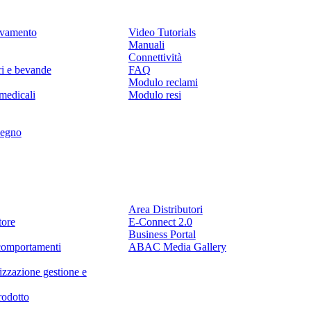
levamento
Video Tutorials
Manuali
Connettività
ri e bevande
FAQ
Modulo reclami
medicali
Modulo resi
legno
Partner
Area Distributori
tore
E-Connect 2.0
Business Portal
comportamenti
ABAC Media Gallery
izzazione gestione e
rodotto