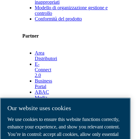
inappropriati
Modello di organizzazione gestione e
controllo
Conformità del prodotto
Partner
Area
Distributori
E-
Connect
2.0
Business
Portal
ABAC
Media
Gallery
Our website uses cookies
©
2026
ABAC air compressors
We use cookies to ensure this website functions correctly,
Legal & Privacy Notices
Order return form
enhance your experience, and show you relevant content.
Order claim form
You’re in control: accept all cookies, allow only essential