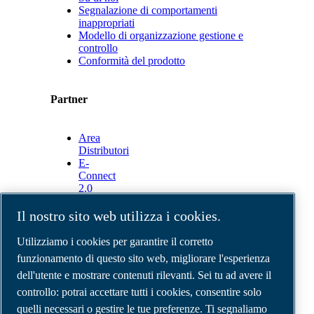
Segnalazione di comportamenti
inappropriati
Modello di organizzazione gestione e
controllo
Conformità del prodotto
Partner
Area
Distributori
E-
Connect
2.0
Business
Portal
Il nostro sito web utilizza i cookies.
ABAC
Media
Utilizziamo i cookies per garantire il corretto
Gallery
funzionamento di questo sito web, migliorare l'esperienza
dell'utente e mostrare contenuti rilevanti. Sei tu ad avere il
©
2026
Compressori d'aria ABAC
Note legali e privacy
controllo: potrai accettare tutti i cookies, consentire solo
Modulo resi
quelli necessari o gestire le tue preferenze. Ti segnaliamo
Modulo di reclamo