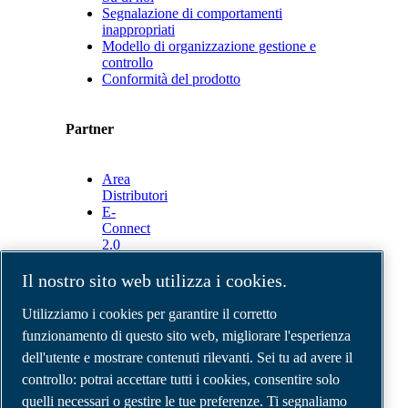
Segnalazione di comportamenti
inappropriati
Modello di organizzazione gestione e
controllo
Conformità del prodotto
Partner
Area
Distributori
E-
Connect
2.0
Business
Portal
Il nostro sito web utilizza i cookies.
ABAC
Media
Utilizziamo i cookies per garantire il corretto
Gallery
funzionamento di questo sito web, migliorare l'esperienza
dell'utente e mostrare contenuti rilevanti. Sei tu ad avere il
©
2026
Compressori d'aria ABAC
Note legali e privacy
controllo: potrai accettare tutti i cookies, consentire solo
Modulo resi
quelli necessari o gestire le tue preferenze. Ti segnaliamo
Modulo di reclamo