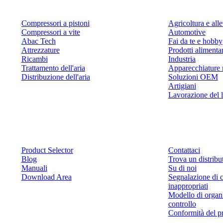
Compressori a pistoni
Agricoltura e al
Compressori a vite
Automotive
Abac Tech
Fai da te e hobby
Attrezzature
Prodotti alimenta
Ricambi
Industria
Trattamento dell'aria
Apparecchiature 
Distribuzione dell'aria
Soluzioni OEM
Artigiani
Lavorazione del 
Risorse
Contattaci
Product Selector
Contattaci
Blog
Trova un distribu
Manuali
Su di noi
Download Area
Segnalazione di 
inappropriati
Modello di organ
controllo
Conformità del p