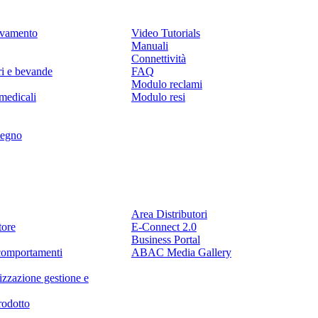
levamento
Video Tutorials
Manuali
Connettività
ri e bevande
FAQ
Modulo reclami
medicali
Modulo resi
legno
Partner
Area Distributori
tore
E-Connect 2.0
Business Portal
comportamenti
ABAC Media Gallery
izzazione gestione e
rodotto