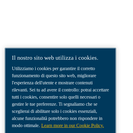
SOLUZIONI AD ARIA COMPRESSA.
AIR. ANYTIME. ANYWHERE.
Siamo un'azienda leader nel settore delle
soluzioni per aria compressa, che fornisce i
migliori compressori, utensili e sistemi di
distribuzione dell'aria per soddisfare anche le
esigenze più complesse.
Il nostro sito web utilizza i cookies.
Utilizziamo i cookies per garantire il corretto
funzionamento di questo sito web, migliorare
l'esperienza dell'utente e mostrare contenuti
rilevanti. Sei tu ad avere il controllo: potrai accettare
tutti i cookies, consentire solo quelli necessari o
gestire le tue preferenze. Ti segnaliamo che se
sceglierai di abilitare solo i cookies essenziali,
alcune funzionalità potrebbero non rispondere in
modo ottimale.
Learn more in our Cookie Policy.