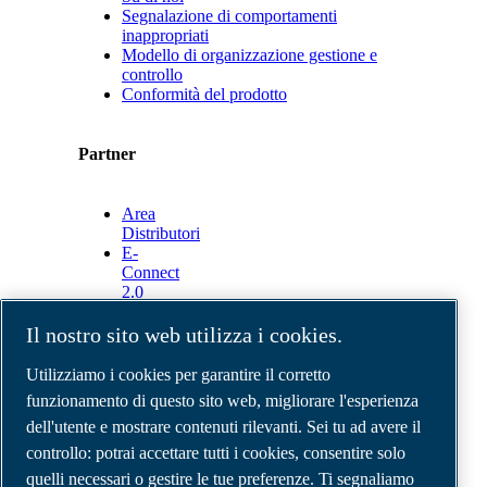
Segnalazione di comportamenti
inappropriati
Modello di organizzazione gestione e
controllo
Conformità del prodotto
Partner
Area
Distributori
E-
Connect
2.0
Business
Portal
Il nostro sito web utilizza i cookies.
ABAC
Media
Utilizziamo i cookies per garantire il corretto
Gallery
funzionamento di questo sito web, migliorare l'esperienza
dell'utente e mostrare contenuti rilevanti. Sei tu ad avere il
©
2026
Compressori d'aria ABAC
Note legali e privacy
controllo: potrai accettare tutti i cookies, consentire solo
Modulo resi
quelli necessari o gestire le tue preferenze. Ti segnaliamo
Modulo di reclamo