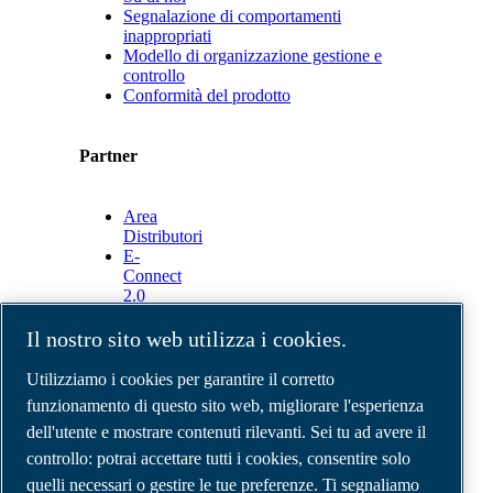
Segnalazione di comportamenti
inappropriati
Modello di organizzazione gestione e
controllo
Conformità del prodotto
Partner
Area
Distributori
E-
Connect
2.0
Business
Portal
Il nostro sito web utilizza i cookies.
ABAC
Media
Utilizziamo i cookies per garantire il corretto
Gallery
funzionamento di questo sito web, migliorare l'esperienza
dell'utente e mostrare contenuti rilevanti. Sei tu ad avere il
©
2026
Compressori d'aria ABAC
Note legali e privacy
controllo: potrai accettare tutti i cookies, consentire solo
Modulo resi
quelli necessari o gestire le tue preferenze. Ti segnaliamo
Modulo di reclamo