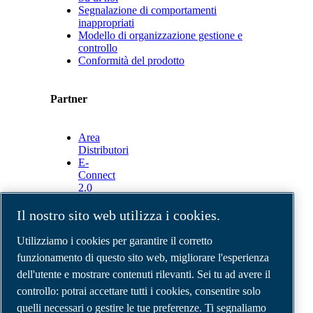
Segnalazione di comportamenti
inappropriati
Modello di organizzazione gestione e
controllo
Conformità del prodotto
Partner
Area
Distributori
E-
Connect
2.0
Business
Portal
Il nostro sito web utilizza i cookies.
ABAC
Media
Utilizziamo i cookies per garantire il corretto
Gallery
funzionamento di questo sito web, migliorare l'esperienza
dell'utente e mostrare contenuti rilevanti. Sei tu ad avere il
©
2026
Compressori d'aria ABAC
Note legali e privacy
controllo: potrai accettare tutti i cookies, consentire solo
Modulo resi
quelli necessari o gestire le tue preferenze. Ti segnaliamo
Modulo di reclamo