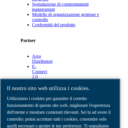
Segnalazione di comportamenti
inappropriati
Modello di organizzazione gestione e
controllo
Conformità del prodotto
Partner
Area
Distributori
E-
Connect
2.0
Business
Portal
Il nostro sito web utilizza i cookies.
ABAC
Media
Utilizziamo i cookies per garantire il corretto
Gallery
funzionamento di questo sito web, migliorare l'esperienza
dell'utente e mostrare contenuti rilevanti. Sei tu ad avere il
©
2026
Compressori d'aria ABAC
Note legali e privacy
controllo: potrai accettare tutti i cookies, consentire solo
Modulo resi
quelli necessari o gestire le tue preferenze. Ti segnaliamo
Modulo di reclamo