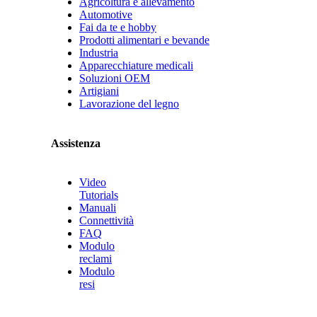
Agricoltura e allevamento
Automotive
Fai da te e hobby
Prodotti alimentari e bevande
Industria
Apparecchiature medicali
Soluzioni OEM
Artigiani
Lavorazione del legno
Assistenza
Video
Tutorials
Manuali
Connettività
FAQ
Modulo
reclami
Modulo
resi