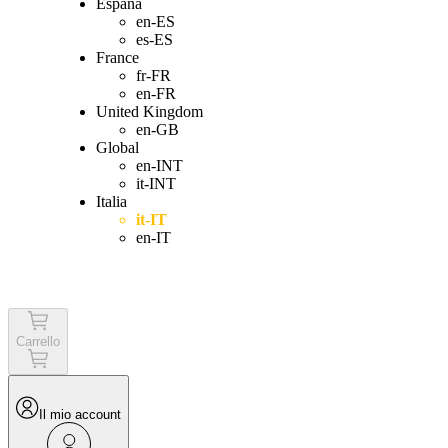
España
en-ES
es-ES
France
fr-FR
en-FR
United Kingdom
en-GB
Global
en-INT
it-INT
Italia
it-IT
en-IT
Login
Carrello
Il mio account