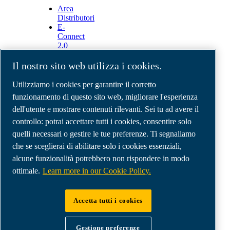
Area
Distributori
E-
Connect
2.0
Business
Portal
Il nostro sito web utilizza i cookies.
ABAC
Media
Utilizziamo i cookies per garantire il corretto
Gallery
funzionamento di questo sito web, migliorare l'esperienza
dell'utente e mostrare contenuti rilevanti. Sei tu ad avere il
©
2026
Compressori d'aria ABAC
Note legali e privacy
controllo: potrai accettare tutti i cookies, consentire solo
Modulo resi
quelli necessari o gestire le tue preferenze. Ti segnaliamo
Modulo di reclamo
che se sceglierai di abilitare solo i cookies essenziali,
Gestione preferenze cookies
alcune funzionalità potrebbero non rispondere in modo
ottimale.
Learn more in our Cookie Policy.
ABAC Italia | MultiAir Italia S.r.l. Società a
Socio Unico | Società del Gruppo Atlas Copco AB
Accetta tutti i cookies
| Sede legale: Via Selva Maiolo 5/7 - 36075
Montecchio Maggiore (VI) | Sede operativa: Via
Gestione preferenze