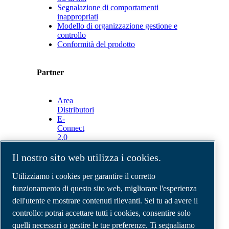
Segnalazione di comportamenti
inappropriati
Modello di organizzazione gestione e
controllo
Conformità del prodotto
Partner
Area
Distributori
E-
Connect
2.0
Business
Portal
Il nostro sito web utilizza i cookies.
ABAC
Media
Utilizziamo i cookies per garantire il corretto
Gallery
funzionamento di questo sito web, migliorare l'esperienza
dell'utente e mostrare contenuti rilevanti. Sei tu ad avere il
©
2026
Compressori d'aria ABAC
Note legali e privacy
controllo: potrai accettare tutti i cookies, consentire solo
Modulo resi
quelli necessari o gestire le tue preferenze. Ti segnaliamo
Modulo di reclamo