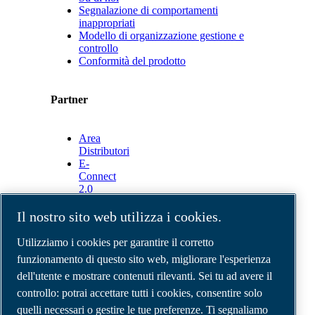
Segnalazione di comportamenti
inappropriati
Modello di organizzazione gestione e
controllo
Conformità del prodotto
Partner
Area
Distributori
E-
Connect
2.0
Business
Portal
Il nostro sito web utilizza i cookies.
ABAC
Media
Utilizziamo i cookies per garantire il corretto
Gallery
funzionamento di questo sito web, migliorare l'esperienza
dell'utente e mostrare contenuti rilevanti. Sei tu ad avere il
©
2026
Compressori d'aria ABAC
Note legali e privacy
controllo: potrai accettare tutti i cookies, consentire solo
Modulo resi
quelli necessari o gestire le tue preferenze. Ti segnaliamo
Modulo di reclamo