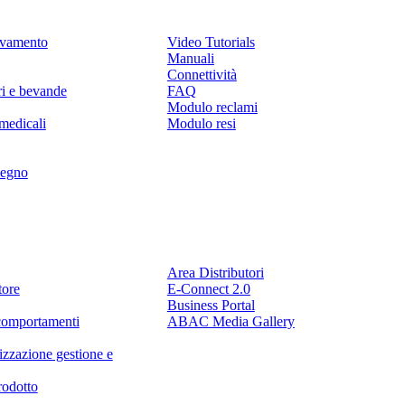
levamento
Video Tutorials
Manuali
Connettività
ri e bevande
FAQ
Modulo reclami
medicali
Modulo resi
legno
Partner
Area Distributori
tore
E-Connect 2.0
Business Portal
comportamenti
ABAC Media Gallery
izzazione gestione e
rodotto