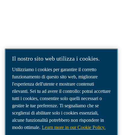
SOLUZIONI AD ARIA COMPRESSA.
AIR. ANYTIME. ANYWHERE.
Siamo un'azienda leader nel settore delle
soluzioni per aria compressa, che fornisce i
migliori compressori, utensili e sistemi di
distribuzione dell'aria per soddisfare anche le
esigenze più complesse.
Il nostro sito web utilizza i cookies.
Utilizziamo i cookies per garantire il corretto
funzionamento di questo sito web, migliorare
l'esperienza dell'utente e mostrare contenuti
rilevanti. Sei tu ad avere il controllo: potrai accettare
tutti i cookies, consentire solo quelli necessari o
gestire le tue preferenze. Ti segnaliamo che se
sceglierai di abilitare solo i cookies essenziali,
alcune funzionalità potrebbero non rispondere in
modo ottimale.
Learn more in our Cookie Policy.