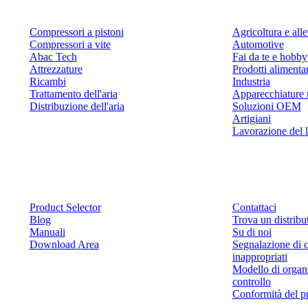
Compressori a pistoni
Agricoltura e al
Compressori a vite
Automotive
Abac Tech
Fai da te e hobby
Attrezzature
Prodotti alimenta
Ricambi
Industria
Trattamento dell'aria
Apparecchiature 
Distribuzione dell'aria
Soluzioni OEM
Artigiani
Lavorazione del 
Risorse
Contattaci
Product Selector
Contattaci
Blog
Trova un distribu
Manuali
Su di noi
Download Area
Segnalazione di 
inappropriati
Modello di organ
controllo
Conformità del p