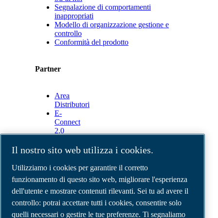
Segnalazione di comportamenti
inappropriati
Modello di organizzazione gestione e
controllo
Conformità del prodotto
Partner
Area
Distributori
E-
Connect
2.0
Business
Portal
Il nostro sito web utilizza i cookies.
ABAC
Media
Utilizziamo i cookies per garantire il corretto
Gallery
funzionamento di questo sito web, migliorare l'esperienza
dell'utente e mostrare contenuti rilevanti. Sei tu ad avere il
©
2026
Compressori d'aria ABAC
Note legali e privacy
controllo: potrai accettare tutti i cookies, consentire solo
Modulo resi
quelli necessari o gestire le tue preferenze. Ti segnaliamo
Modulo di reclamo