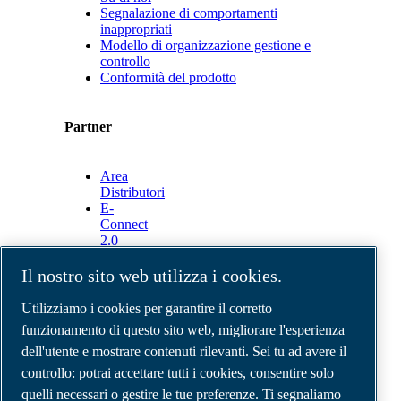
Segnalazione di comportamenti
inappropriati
Modello di organizzazione gestione e
controllo
Conformità del prodotto
Partner
Area
Distributori
E-
Connect
2.0
Business
Portal
Il nostro sito web utilizza i cookies.
ABAC
Media
Utilizziamo i cookies per garantire il corretto
Gallery
funzionamento di questo sito web, migliorare l'esperienza
dell'utente e mostrare contenuti rilevanti. Sei tu ad avere il
©
2026
Compressori d'aria ABAC
Note legali e privacy
controllo: potrai accettare tutti i cookies, consentire solo
Modulo resi
quelli necessari o gestire le tue preferenze. Ti segnaliamo
Modulo di reclamo