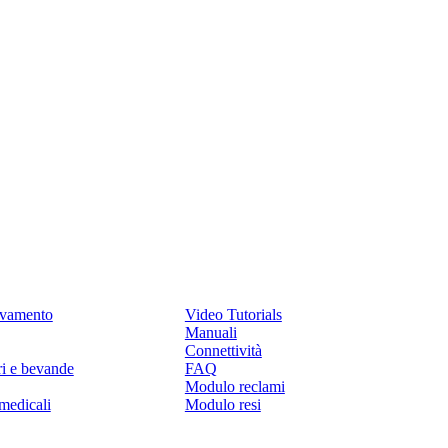
Assistenza
levamento
Video Tutorials
Manuali
Connettività
ri e bevande
FAQ
Modulo reclami
medicali
Modulo resi