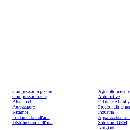
Prodotti
Applicazioni
Compressori a pistoni
Agricoltura e al
Compressori a vite
Automotive
Abac Tech
Fai da te e hobby
Attrezzature
Prodotti alimenta
Ricambi
Industria
Trattamento dell'aria
Apparecchiature 
Distribuzione dell'aria
Soluzioni OEM
Artigiani