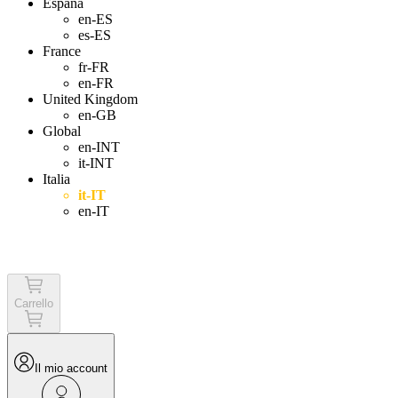
España
en-ES
es-ES
France
fr-FR
en-FR
United Kingdom
en-GB
Global
en-INT
it-INT
Italia
it-IT
en-IT
Login
Carrello
Il mio account