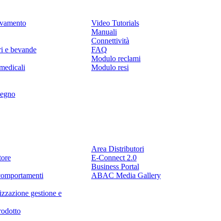
levamento
Video Tutorials
Manuali
Connettività
ri e bevande
FAQ
Modulo reclami
medicali
Modulo resi
legno
Partner
Area Distributori
tore
E-Connect 2.0
Business Portal
comportamenti
ABAC Media Gallery
izzazione gestione e
rodotto