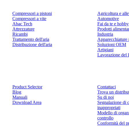
Compressori a pistoni
Agricoltura e al
Compressori a vite
Automotive
Abac Tech
Fai da te e hobby
Attrezzature
Prodotti alimenta
Ricambi
Industria
Trattamento dell'aria
Apparecchiature 
Distribuzione dell'aria
Soluzioni OEM
Artigiani
Lavorazione del 
Risorse
Contattaci
Product Selector
Contattaci
Blog
Trova un distribu
Manuali
Su di noi
Download Area
Segnalazione di 
inappropriati
Modello di organ
controllo
Conformità del p