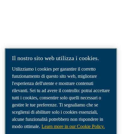
SOLUZIONI AD ARIA COMPRESSA.
AIR. ANYTIME. ANYWHERE.
Siamo un'azienda leader nel settore delle
soluzioni per aria compressa, che fornisce i
migliori compressori, utensili e sistemi di
distribuzione dell'aria per soddisfare anche le
esigenze più complesse.
Il nostro sito web utilizza i cookies.
Utilizziamo i cookies per garantire il corretto
funzionamento di questo sito web, migliorare
l'esperienza dell'utente e mostrare contenuti
rilevanti. Sei tu ad avere il controllo: potrai accettare
tutti i cookies, consentire solo quelli necessari o
gestire le tue preferenze. Ti segnaliamo che se
sceglierai di abilitare solo i cookies essenziali,
alcune funzionalità potrebbero non rispondere in
modo ottimale.
Learn more in our Cookie Policy.