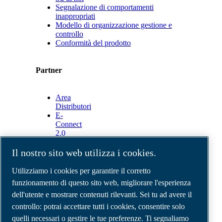
Segnalazione di comportamenti
inappropriati
Modello di organizzazione gestione e
controllo
Conformità del prodotto
Partner
Area
Distributori
E-
Connect
2.0
Business
Portal
Il nostro sito web utilizza i cookies.
ABAC
Media
Utilizziamo i cookies per garantire il corretto
Gallery
funzionamento di questo sito web, migliorare l'esperienza
dell'utente e mostrare contenuti rilevanti. Sei tu ad avere il
©
2026
Compressori d'aria ABAC
Note legali e privacy
controllo: potrai accettare tutti i cookies, consentire solo
Modulo resi
quelli necessari o gestire le tue preferenze. Ti segnaliamo
Modulo di reclamo