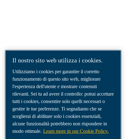
SOLUZIONI AD ARIA COMPRESSA.
AIR. ANYTIME. ANYWHERE.
Siamo un'azienda leader nel settore delle
soluzioni per aria compressa, che fornisce i
migliori compressori, utensili e sistemi di
distribuzione dell'aria per soddisfare anche le
esigenze più complesse.
Il nostro sito web utilizza i cookies.
Utilizziamo i cookies per garantire il corretto
funzionamento di questo sito web, migliorare
l'esperienza dell'utente e mostrare contenuti
rilevanti. Sei tu ad avere il controllo: potrai accettare
tutti i cookies, consentire solo quelli necessari o
gestire le tue preferenze. Ti segnaliamo che se
sceglierai di abilitare solo i cookies essenziali,
alcune funzionalità potrebbero non rispondere in
modo ottimale.
Learn more in our Cookie Policy.