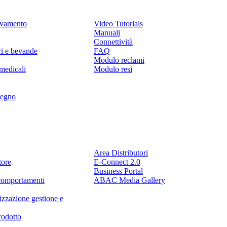
levamento
Video Tutorials
Manuali
Connettività
ri e bevande
FAQ
Modulo reclami
medicali
Modulo resi
legno
Partner
Area Distributori
tore
E-Connect 2.0
Business Portal
comportamenti
ABAC Media Gallery
izzazione gestione e
rodotto