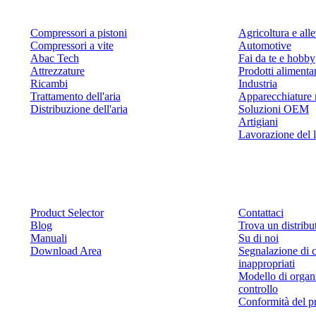
Compressori a pistoni
Agricoltura e al
Compressori a vite
Automotive
Abac Tech
Fai da te e hobby
Attrezzature
Prodotti alimenta
Ricambi
Industria
Trattamento dell'aria
Apparecchiature 
Distribuzione dell'aria
Soluzioni OEM
Artigiani
Lavorazione del 
Risorse
Contattaci
Product Selector
Contattaci
Blog
Trova un distribu
Manuali
Su di noi
Download Area
Segnalazione di 
inappropriati
Modello di organ
controllo
Conformità del p