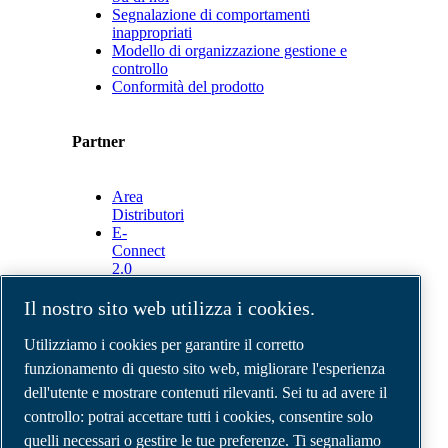
Segnalazione di comportamenti
inappropriati
Modello di organizzazione gestione e
controllo
Conformità del prodotto
Partner
Area
Distributori
E-
Connect
2.0
Business
Portal
Il nostro sito web utilizza i cookies.
ABAC
Media
Utilizziamo i cookies per garantire il corretto
Gallery
funzionamento di questo sito web, migliorare l'esperienza
dell'utente e mostrare contenuti rilevanti. Sei tu ad avere il
©
2026
Compressori d'aria ABAC
Note legali e privacy
controllo: potrai accettare tutti i cookies, consentire solo
Modulo resi
quelli necessari o gestire le tue preferenze. Ti segnaliamo
Modulo di reclamo