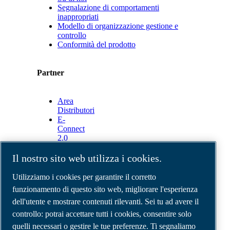
Segnalazione di comportamenti
inappropriati
Modello di organizzazione gestione e
controllo
Conformità del prodotto
Partner
Area
Distributori
E-
Connect
2.0
Business
Portal
Il nostro sito web utilizza i cookies.
ABAC
Media
Utilizziamo i cookies per garantire il corretto
Gallery
funzionamento di questo sito web, migliorare l'esperienza
dell'utente e mostrare contenuti rilevanti. Sei tu ad avere il
©
2026
Compressori d'aria ABAC
Note legali e privacy
controllo: potrai accettare tutti i cookies, consentire solo
Modulo resi
quelli necessari o gestire le tue preferenze. Ti segnaliamo
Modulo di reclamo