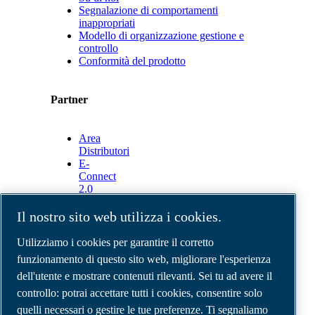
Segnalazione di comportamenti
inappropriati
Modello di organizzazione gestione e
controllo
Conformità del prodotto
Partner
Area
Distributori
E-
Connect
2.0
Business
Portal
Il nostro sito web utilizza i cookies.
ABAC
Media
Utilizziamo i cookies per garantire il corretto
Gallery
funzionamento di questo sito web, migliorare l'esperienza
dell'utente e mostrare contenuti rilevanti. Sei tu ad avere il
©
2026
Compressori d'aria ABAC
Note legali e privacy
controllo: potrai accettare tutti i cookies, consentire solo
Modulo resi
quelli necessari o gestire le tue preferenze. Ti segnaliamo
Modulo di reclamo