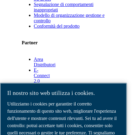
Segnalazione di comportamenti
inappropriati
Modello di organizzazione gestione e
controllo
Conformità del prodotto
Partner
Area
Distributori
E-
Connect
2.0
Business
Portal
Il nostro sito web utilizza i cookies.
ABAC
Media
Utilizziamo i cookies per garantire il corretto
Gallery
funzionamento di questo sito web, migliorare l'esperienza
dell'utente e mostrare contenuti rilevanti. Sei tu ad avere il
©
2026
Compressori d'aria ABAC
Note legali e privacy
controllo: potrai accettare tutti i cookies, consentire solo
Modulo resi
quelli necessari o gestire le tue preferenze. Ti segnaliamo
Modulo di reclamo