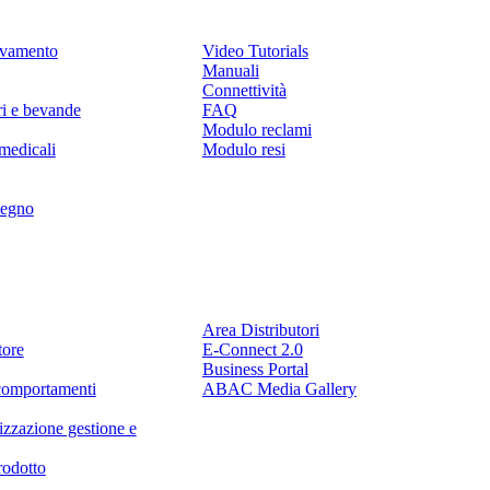
levamento
Video Tutorials
Manuali
Connettività
ri e bevande
FAQ
Modulo reclami
medicali
Modulo resi
legno
Partner
Area Distributori
tore
E-Connect 2.0
Business Portal
comportamenti
ABAC Media Gallery
izzazione gestione e
rodotto