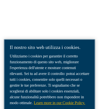
SOLUZIONI AD ARIA COMPRESSA.
AIR. ANYTIME. ANYWHERE.
Siamo un'azienda leader nel settore delle
soluzioni per aria compressa, che fornisce i
migliori compressori, utensili e sistemi di
distribuzione dell'aria per soddisfare anche le
esigenze più complesse.
Il nostro sito web utilizza i cookies.
Utilizziamo i cookies per garantire il corretto
funzionamento di questo sito web, migliorare
l'esperienza dell'utente e mostrare contenuti
rilevanti. Sei tu ad avere il controllo: potrai accettare
tutti i cookies, consentire solo quelli necessari o
gestire le tue preferenze. Ti segnaliamo che se
sceglierai di abilitare solo i cookies essenziali,
alcune funzionalità potrebbero non rispondere in
modo ottimale.
Learn more in our Cookie Policy.