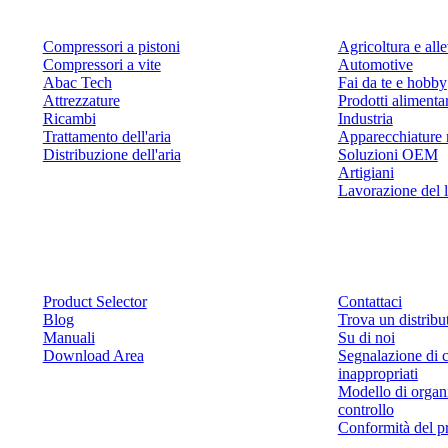
Compressori a pistoni
Agricoltura e al
Compressori a vite
Automotive
Abac Tech
Fai da te e hobby
Attrezzature
Prodotti alimenta
Ricambi
Industria
Trattamento dell'aria
Apparecchiature 
Distribuzione dell'aria
Soluzioni OEM
Artigiani
Lavorazione del 
Risorse
Contattaci
Product Selector
Contattaci
Blog
Trova un distribu
Manuali
Su di noi
Download Area
Segnalazione di 
inappropriati
Modello di organ
controllo
Conformità del p